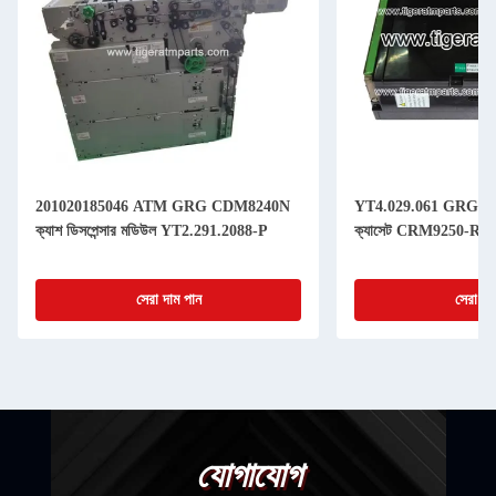
201020185046 ATM GRG CDM8240N
YT4.029.061 GRG H68
ক্যাশ ডিসপেন্সার মডিউল YT2.291.2088-P
ক্যাসেট CRM9250-RC
সেরা দাম পান
সেরা দা
যোগাযোগ