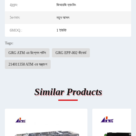
4ব্র্যান্ড:
জিআরজি ব্যাংকিং
5গুণমান:
নতুন আসল
6MOQ.:
1 ইউনিট
Tags:
GRG ATM এর রিপ্লেস পার্টস
GRG EPP-002 কীবোর্ড
214011350 ATM এর যন্ত্রাংশ
Similar Products