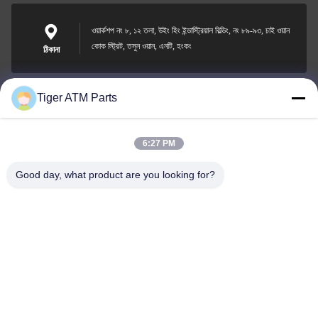
ওয়ার্কশপ নং ৮, ১২ তলা, উইং হিং ইন্ডাস্ট্রিয়াল বিল্ডিং, নং ৮৯-৯৩, চাই ওয়ান
কোক স্ট্রিট, তসুন ওয়ান, এনটি, হংকং
ঠিকানা
Tiger ATM Parts
sales@atmpart.com.cn
ই-মেইল
6:27 PM
Good day, what product are you looking for?
000-86-0756-5162218
ফোন
Tiger Spare Parts Co., Ltd