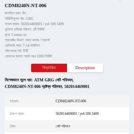
CDM8240N-NT-006
উৎপত্তি স্থল: চীন
পরিচিতিমুলক নাম: GRG
মডেল নম্বার: 502014469001 / yt4.109.3409
ন্যূনতম চাহিদার পরিমাণ: ১টি ইউনিট
মূল্য: Contact us
প্যাকেজিং বিবরণ: শক্ত কাগজ / প্যালেট
ডেলিভারি সময়: 7-14 কার্যদিবস
পরিশোধের শর্ত: টি/টি
যোগানের ক্ষমতা: প্রতি বছর 1000 ইউনিট
বিস্তারিত
Description
বিশেষভাবে তুলে ধরা:
ATM GRG নোট পরিবহন
,
CDM8240N-NT-006 দ্রষ্টব্য পরিবহন
,
502014469001
1মডেল:
CDM8240N-NT-006
2অংশ নম্বর:
502014469001 / yt4.109.3409
3নাম:
নোট পরিবহন