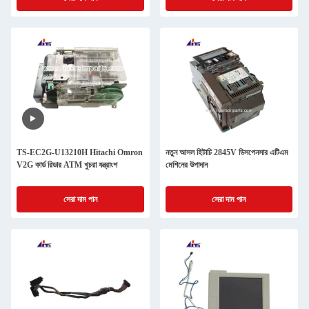
TS-EC2G-U13210H Hitachi Omron
নতুন আসল হিটাচি 2845V ডিসপেনসার এটিএম
V2G কার্ড রিডার ATM খুচরা যন্ত্রাংশ
মেশিনের উপাদান
সেরা দাম পান
সেরা দাম পান