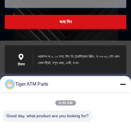
জমা দিন
ওয়ার্কশপ নং ৮, ১২ তলা, উইং হিং ইন্ডাস্ট্রিয়াল বিল্ডিং, নং ৮৯-৯৩, চাই ওয়ান
কোক স্ট্রিট, তসুন ওয়ান, এনটি, হংকং
ঠিকানা
Tiger ATM Parts
sales@atmpart.com.cn
ই-মেইল
6:30 AM
Good day, what product are you looking for?
00-86-0756-5162218