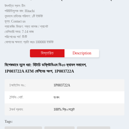
উৎপত্তি স্থল: চীন
পরিচিতিমুলক নাম: Hitachi
ন্যূনতম চাহিদার পরিমাণ: ১টি ইউনিট
মূল্য: Contact us
প্যাকেজিং বিবরণ: শক্ত কাগজ / প্যালেট
ডেলিভারি সময়: 7-14 কাজ
পরিশোধের শর্ত: টি/টি
যোগানের ক্ষমতা: প্রতি বছর 100000 ইউনিট
বিস্তারিত
Description
বিশেষভাবে তুলে ধরা:
হিটাচি ডব্লিউবিএম বি২৩ ক্যাবল সমাবেশ
,
1P003722A ATM মেশিনের অংশ
,
1P003722A
1আইটেম নংঃ.:
1P003722A
2শিপিং পোর্ট:
হংকং
3অর্থ প্রদান:
100% প্রি-পেমেন্ট
Tags: