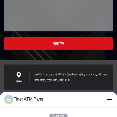
জমা দিন
ওয়ার্কশপ নং ৮, ১২ তলা, উইং হিং ইন্ডাস্ট্রিয়াল বিল্ডিং, নং ৮৯-৯৩, চাই ওয়ান
কোক স্ট্রিট, তসুন ওয়ান, এনটি, হংকং
ঠিকানা
Tiger ATM Parts
sales@atmpart.com.cn
ই-মেইল
6:34 PM