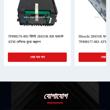
7P098176-003 হিটাচি 2845SR RB ক্যাসেট
Hitachi 2845SR ক্যাসেট
ATM মেশিনের খুচরা যন্ত্রাংশ
7P098177-003 ATM মে
সেরা দাম পান
সেরা দা
যোগাযোগ