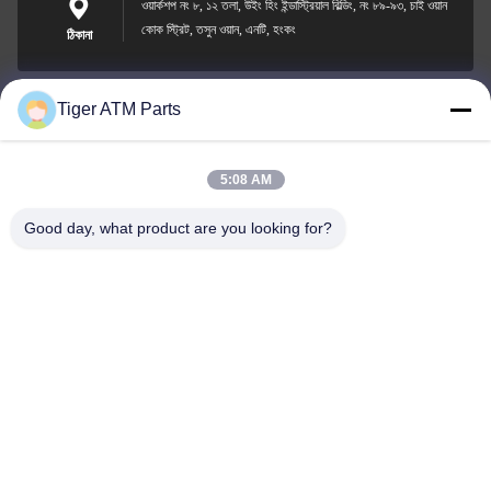
ওয়ার্কশপ নং ৮, ১২ তলা, উইং হিং ইন্ডাস্ট্রিয়াল বিল্ডিং, নং ৮৯-৯৩, চাই ওয়ান
কোক স্ট্রিট, তসুন ওয়ান, এনটি, হংকং
ঠিকানা
Tiger ATM Parts
sales@atmpart.com.cn
ই-মেইল
5:08 AM
Good day, what product are you looking for?
000-86-0756-5162218
ফোন
Tiger Spare Parts Co., Ltd