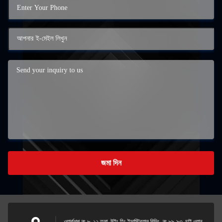
জমা দিন
ওয়ার্কশপ নং ৮, ১২ তলা, উইং হিং ইন্ডাস্ট্রিয়াল বিল্ডিং, নং ৮৯-৯৩, চাই ওয়ান