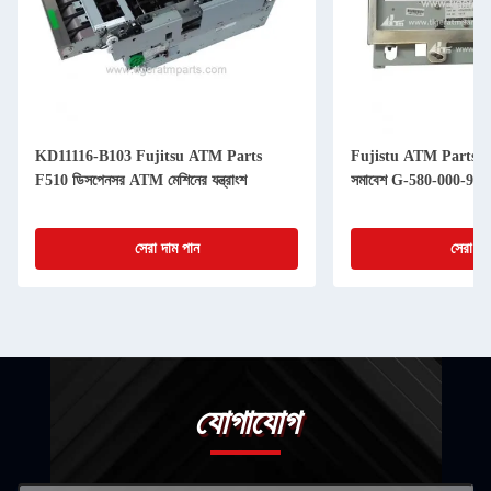
KD11116-B103 Fujitsu ATM Parts
Fujistu ATM Parts F
F510 ডিসপেনসর ATM মেশিনের যন্ত্রাংশ
সমাবেশ G-580-000-94
সেরা দাম পান
সেরা দা
যোগাযোগ