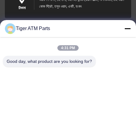
কোক স্ট্রিট, তসুন ওয়ান, এনটি, হংকং
ঠিকানা
Tiger ATM Parts
sales@atmpart.com.cn
ই-মেইল
4:31 PM
Good day, what product are you looking for?
000-86-0756-5162218
ফোন
Tiger Spare Parts Co., Ltd