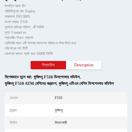
উৎপত্তি স্থল: চীন
পরিচিতিমুলক নাম: Fujitsu
সাক্ষ্যদান: ISO 9001
মডেল নম্বার: F510
ন্যূনতম চাহিদার পরিমাণ: ১টি ইউনিট
মূল্য: Contact us
প্যাকেজিং বিবরণ: প্যালেট
ডেলিভারি সময়: এটি আপনার আদেশের পরিমাণের উপর নির্ভর করে
পরিশোধের শর্ত: টি/টি
যোগানের ক্ষমতা: প্রতি বছর 10000 ইউনিট
বিস্তারিত
Description
বিশেষভাবে তুলে ধরা:
ফুজিৎসু F510 ডিসপেনসার মডিউল
,
ফুজিৎসু F510 ATM মেশিনের যন্ত্রাংশ
,
ফুজিৎসু এটিএম মেশিন ডিসপেনসার মডিউল
1মডেল:
F510
2ব্র্যান্ড:
ফুজিৎসু
3টাইপ:
বিতরণকারী