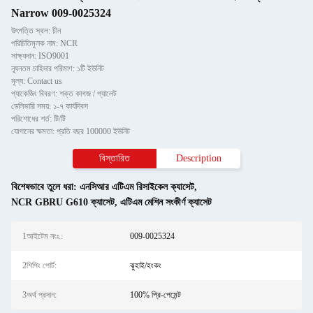
Narrow 009-0025324
উৎপত্তি স্থল: চীন
পরিচিতিমুলক নাম: NCR
সাক্ষ্যদান: ISO9001
ন্যূনতম চাহিদার পরিমাণ: ১টি ইউনিট
মূল্য: Contact us
প্যাকেজিং বিবরণ: শক্ত কাগজ / প্যালেট
ডেলিভারি সময়: ১-৭ কার্যদিবস
পরিশোধের শর্ত: টি/টি
যোগানের ক্ষমতা: প্রতি বছর 100000 ইউনিট
বিস্তারিত
Description
বিশেষভাবে তুলে ধরা:
এনসিআর এটিএম রিসাইকেল ক্যাসেট
,
NCR GBRU G610 ক্যাসেট
,
এটিএম মেশিন সংকীর্ণ ক্যাসেট
1আইটেম নংঃ.:
009-0025324
2শিপিং পোর্ট:
ঝুহাই/হংকং
3অর্থ প্রদান:
100% প্রি-পেমেন্ট