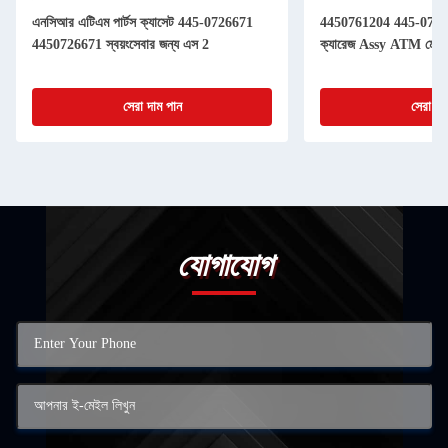
এনসিআর এটিএম পার্টস ক্যাসেট 445-0726671
4450761204 445-076
4450726671 স্বয়ংসেবার জন্য এস 2
ক্যারেজ Assy ATM মেশিনের
সেরা দাম পান
সেরা দা
যোগাযোগ