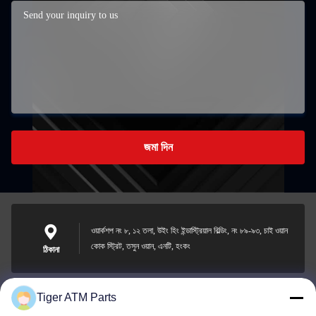
জমা দিন
ওয়ার্কশপ নং ৮, ১২ তলা, উইং হিং ইন্ডাস্ট্রিয়াল বিল্ডিং, নং ৮৯-৯৩, চাই ওয়ান
কোক স্ট্রিট, তসুন ওয়ান, এনটি, হংকং
ঠিকানা
Tiger ATM Parts