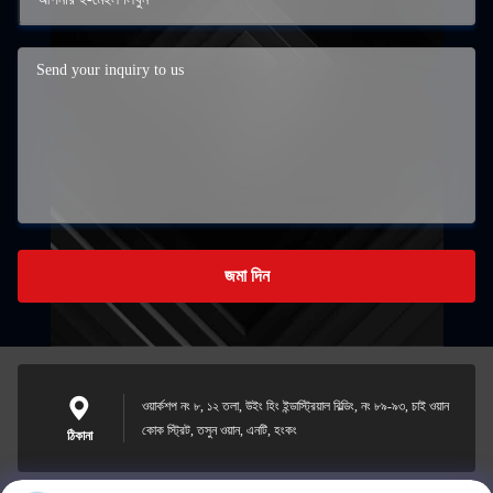
জমা দিন
ওয়ার্কশপ নং ৮, ১২ তলা, উইং হিং ইন্ডাস্ট্রিয়াল বিল্ডিং, নং ৮৯-৯৩, চাই ওয়ান
কোক স্ট্রিট, তসুন ওয়ান, এনটি, হংকং
ঠিকানা