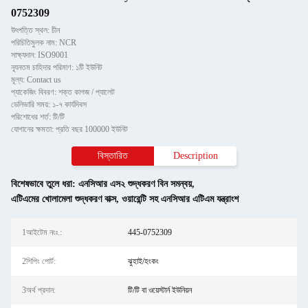
0752309
উৎপত্তি স্থল: চীন
পরিচিতিমুলক নাম: NCR
সাক্ষ্যদান: ISO9001
ন্যূনতম চাহিদার পরিমাণ: ১টি ইউনিট
মূল্য: Contact us
প্যাকেজিং বিবরণ: শক্ত কাগজ / প্যালেট
ডেলিভারি সময়: ১-৭ কার্যদিবস
পরিশোধের শর্ত: টি/টি
যোগানের ক্ষমতা: প্রতি বছর 100000 ইউনিট
বিস্তারিত
Description
বিশেষভাবে তুলে ধরা:
এনসিআর এস২ শুদ্ধকরণ বিন সমন্বয়
,
এটিএমের খোলামেলা শুদ্ধকরণ বাক্স
,
ওয়ারেন্টি সহ এনসিআর এটিএম যন্ত্রাংশ
1আইটেম নংঃ.:
445-0752309
2শিপিং পোর্ট:
ঝুহাই/হংকং
3অর্থ প্রদান:
টি/টি বা ওয়েস্টার্ন ইউনিয়ন