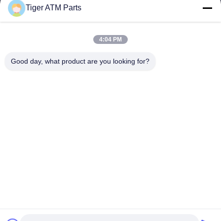
Tiger ATM Parts
sales@atmpart.com.cn
ই-মেইল
4:04 PM
Good day, what product are you looking for?
000-86-0756-5162218
ফোন
Tiger Spare Parts Co., Ltd