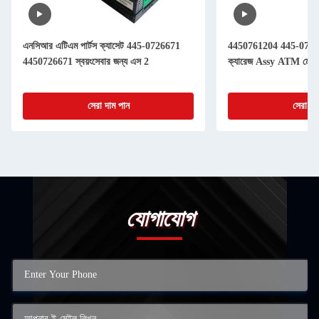
এনসিআর এটিএম পার্টস ক্যাসেট 445-0726671
4450761204 445-076
4450726671 স্বয়ংসেবার জন্য এস 2
ক্যারেজ Assy ATM মেশিনের
সেরা দাম পান
সেরা দা
যোগাযোগ