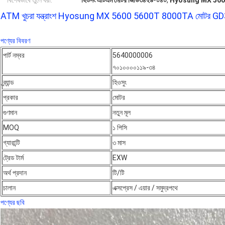
বিশেষভাবে তুলে ধরা:
হিওসং এটিএম মোটর জিডি৩৪২৯-০৪০
,
Hyosung MX 560
ATM খুচরা যন্ত্রাংশ Hyosung MX 5600 5600T 8000TA মোট
পণ্যের বিবরণ
পার্ট নম্বর
5640000006
৭০১০০০০১১৯-৩৪
ব্র্যান্ড
হিওসুং
প্রকার
মোটর
গুণমান
নতুন মূল
MOQ
১ পিসি
গ্যারান্টি
৩ মাস
ট্রেড টার্ম
EXW
অর্থ প্রদান
টি/টি
চালান
এক্সপ্রেস / এয়ার / সমুদ্রপথে
পণ্যের ছবি