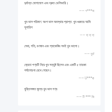
দুর্দান্ত যোগাযোগ এবং দ্রুত ডেলিভারি।
—— গ***জ
খুব ভাল পরিমাণ. অংশ ভাল অবস্থায় প্রাপ্ত. খুব গুরুতর আমি
সুপারিশ
—— হা হা হা
সেবা, গতি, গুণমান এবং প্যাকেজিং সবই খুব ভালো।
—— ধুর!
ক্রেতা পণ্যটি নিয়ে খুব সন্তুষ্ট ছিলেন এবং একটি ৫ তারকা
পর্যালোচনা রেখে গেছেন।
—— U***e
যুক্তিসঙ্গত মূল্যে খুব ভাল পণ্য
—— টি *** জি