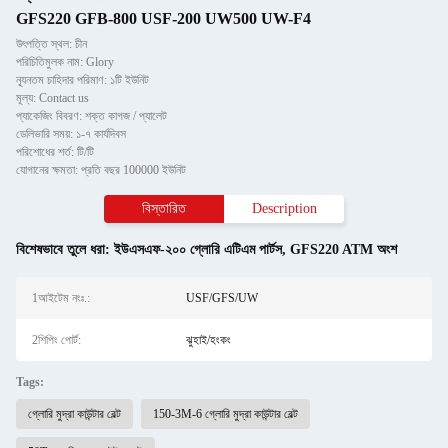
GFS220 GFB-800 USF-200 UW500 UW-F4
উৎপত্তি স্থল: চীন
পরিচিতিমুলক নাম: Glory
ন্যূনতম চাহিদার পরিমাণ: ১টি ইউনিট
মূল্য: Contact us
প্যাকেজিং বিবরণ: শক্ত কাগজ / প্যালেট
ডেলিভারি সময়: ১-৭ কার্যদিবস
পরিশোধের শর্ত: টি/টি
যোগানের ক্ষমতা: প্রতি বছর 100000 ইউনিট
বিস্তারিত
Description
বিশেষভাবে তুলে ধরা:
ইউএসএফ-২০০ গ্লোরি এটিএম পার্টস
,
GFS220 ATM অংশ
1আইটেম নংঃ.:
USF/GFS/UW
2শিপিং পোর্ট:
ঝুহাই/হংকং
Tags:
গ্লোরি মুদ্রা কাউন্টার বেল্ট
150-3M-6 গ্লোরি মুদ্রা কাউন্টার বেল্ট