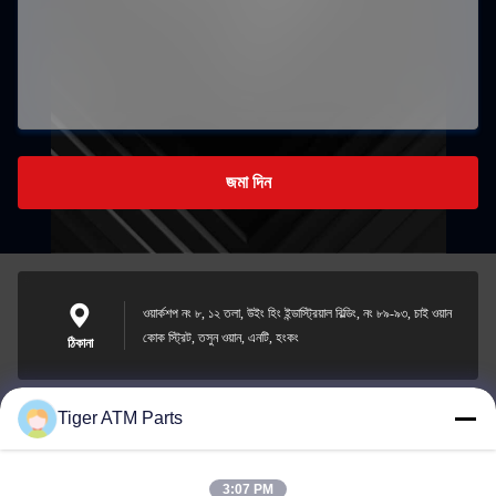
জমা দিন
ওয়ার্কশপ নং ৮, ১২ তলা, উইং হিং ইন্ডাস্ট্রিয়াল বিল্ডিং, নং ৮৯-৯৩, চাই ওয়ান
কোক স্ট্রিট, তসুন ওয়ান, এনটি, হংকং
ঠিকানা
Tiger ATM Parts
sales@atmpart.com.cn
ই-মেইল
3:07 PM