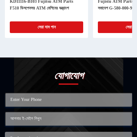
KD11116-B103 Fujitsu ATM Parts
Fujistu ATM Parts F
F510 ডিসপেনসর ATM মেশিনের যন্ত্রাংশ
সমাবেশ G-580-000-94
সেরা দাম পান
সেরা দা
যোগাযোগ