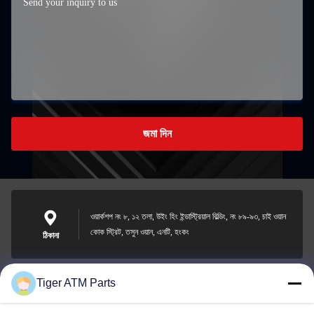
জমা দিন
ওয়ার্কশপ নং ৮, ১২ তলা, উইং হিং ইন্ডাস্ট্রিয়াল বিল্ডিং, নং ৮৯-৯৩, চাই ওয়ান
কোক স্ট্রিট, তসুন ওয়ান, এনটি, হংকং
ঠিকানা
Tiger ATM Parts
sales@atmpart.com.cn