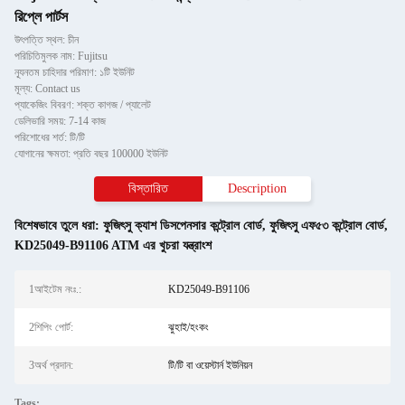
রিপ্লে পার্টস
উৎপত্তি স্থল: চীন
পরিচিতিমুলক নাম: Fujitsu
ন্যূনতম চাহিদার পরিমাণ: ১টি ইউনিট
মূল্য: Contact us
প্যাকেজিং বিবরণ: শক্ত কাগজ / প্যালেট
ডেলিভারি সময়: 7-14 কাজ
পরিশোধের শর্ত: টি/টি
যোগানের ক্ষমতা: প্রতি বছর 100000 ইউনিট
বিস্তারিত
Description
বিশেষভাবে তুলে ধরা:
ফুজিৎসু ক্যাশ ডিসপেনসার কন্ট্রোল বোর্ড
,
ফুজিৎসু এফ৫৩ কন্ট্রোল বোর্ড
,
KD25049-B91106 ATM এর খুচরা যন্ত্রাংশ
1আইটেম নংঃ.:
KD25049-B91106
2শিপিং পোর্ট:
ঝুহাই/হংকং
3অর্থ প্রদান:
টি/টি বা ওয়েস্টার্ন ইউনিয়ন
Tags: