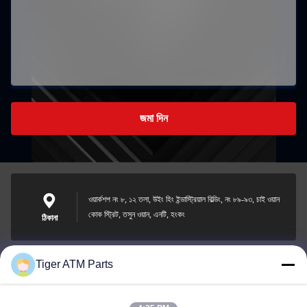
জমা দিন
ওয়ার্কশপ নং ৮, ১২ তলা, উইং হিং ইন্ডাস্ট্রিয়াল বিল্ডিং, নং ৮৯-৯৩, চাই ওয়ান
কোক স্ট্রিট, তসুন ওয়ান, এনটি, হংকং
ঠিকানা
Tiger ATM Parts
sales@atmpart.com.cn
ই-মেইল