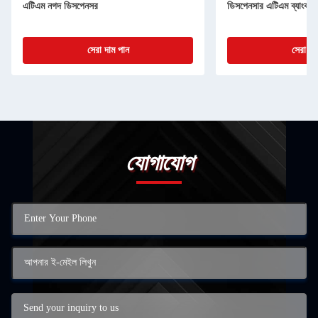
এটিএম নগদ ডিসপেনসর
ডিসপেনসার এটিএম ব্যাংক ম
সেরা দাম পান
সেরা দা
যোগাযোগ