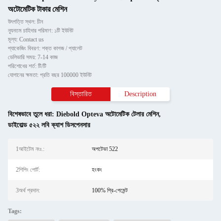
অটোমেটিক টাকার মেশিন
উৎপত্তি স্থল: চীন
ন্যূনতম চাহিদার পরিমাণ: ১টি ইউনিট
মূল্য: Contact us
প্যাকেজিং বিবরণ: শক্ত কাগজ / প্যালেট
ডেলিভারি সময়: 7-14 কাজ
পরিশোধের শর্ত: টি/টি
যোগানের ক্ষমতা: প্রতি বছর 100000 ইউনিট
বিস্তারিত
Description
বিশেষভাবে তুলে ধরা:
Diebold Opteva অটোমেটিক টেলার মেশিন
,
ডাইবোল্ড ৫২২ লবি ক্যাশ ডিসপেনসার
1আইটেম নংঃ.:
অপটেভা 522
2শিপিং পোর্ট:
হংকং
3অর্থ প্রদান:
100% প্রি-পেমেন্ট
Tags: