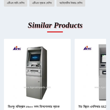
এটিএম মানি মেশিন
এটিএম ব্যাংক মেশিন
অটোমেটিক টাকার মেশিন
Similar Products
হিওসুং মনিম্যাক্স ৫৬০০ নগদ ডিসপেনসার ব্যাংক
টাচ স্ক্রিন এনসিআর 6622 স