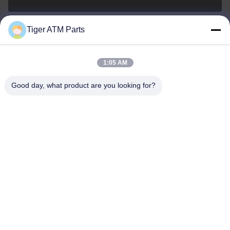
Tiger ATM Parts
sales@atmpart.com.cn
ই-মেইল
1:05 AM
Good day, what product are you looking for?
000-86-0756-5162218
ফোন
Tiger Spare Parts Co., Ltd