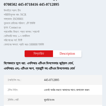
0708502 445-0718416 445-0712895
উৎপত্তি স্থল: চীন
পরিচিতিমুলক নাম: NCR
সাক্ষ্যদান: ISO9001
ন্যূনতম চাহিদার পরিমাণ: ১টি ইউনিট
মূল্য: Contact us
প্যাকেজিং বিবরণ: শক্ত কাগজ / প্যালেট
ডেলিভারি সময়: ১-৭ কার্যদিবস
পরিশোধের শর্ত: টি/টি
যোগানের ক্ষমতা: প্রতি বছর 100000 ইউনিট
বিস্তারিত
Description
বিশেষভাবে তুলে ধরা:
এনসিআর এটিএম ডিসপেনসার কন্ট্রোল বোর্ড
,
এনসিআর এস১ এটিএম অংশ
,
গ্যারান্টি সহ এটিএম ডিসপেনসার বোর্ড
1আইটেম নংঃ.:
445-0712895
2লিড টাইম:
এখনই অর্ডার করতে আমাদের সাথে যোগাযোগ করুন
3শিপিং পোর্ট:
ঝুহাই/হংকং