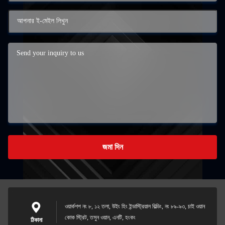
জমা দিন
ওয়ার্কশপ নং ৮, ১২ তলা, উইং হিং ইন্ডাস্ট্রিয়াল বিল্ডিং, নং ৮৯-৯৩, চাই ওয়ান
কোক স্ট্রিট, তসুন ওয়ান, এনটি, হংকং
ঠিকানা