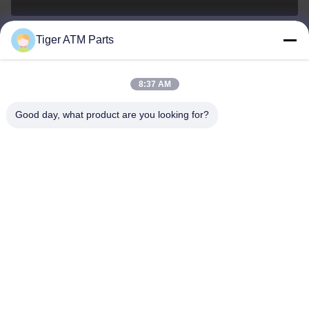
Tiger ATM Parts
sales@atmpart.com.cn
ই-মেইল
8:37 AM
Good day, what product are you looking for?
000-86-0756-5162218
ফোন
Tiger Spare Parts Co., Ltd