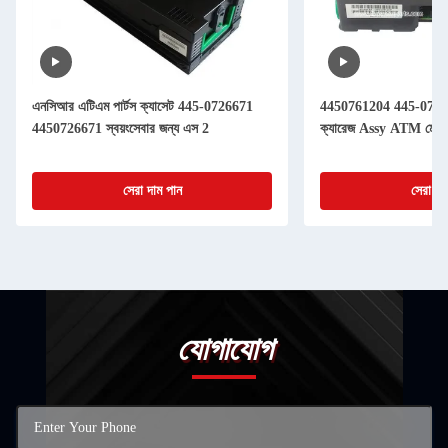
এনসিআর এটিএম পার্টস ক্যাসেট 445-0726671
4450761204 445-076
4450726671 স্বয়ংসেবার জন্য এস 2
ক্যারেজ Assy ATM মেশিনের
সেরা দাম পান
সেরা দা
যোগাযোগ