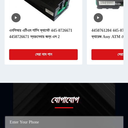
এনসিআর এটিএম পার্টস ক্যাসেট 445-0726671
4450761204 445-076
4450726671 স্বয়ংসেবার জন্য এস 2
ক্যারেজ Assy ATM মেশিনের
সেরা দাম পান
সেরা দা
যোগাযোগ