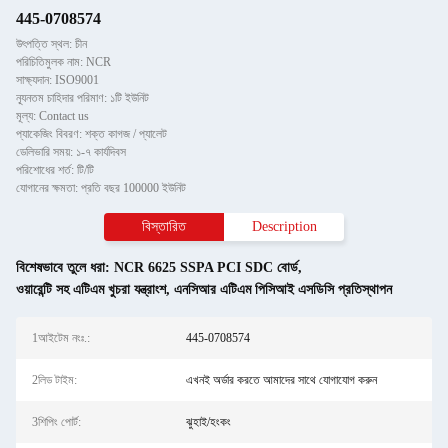
445-0708574
উৎপত্তি স্থল: চীন
পরিচিতিমুলক নাম: NCR
সাক্ষ্যদান: ISO9001
ন্যূনতম চাহিদার পরিমাণ: ১টি ইউনিট
মূল্য: Contact us
প্যাকেজিং বিবরণ: শক্ত কাগজ / প্যালেট
ডেলিভারি সময়: ১-৭ কার্যদিবস
পরিশোধের শর্ত: টি/টি
যোগানের ক্ষমতা: প্রতি বছর 100000 ইউনিট
বিস্তারিত
Description
বিশেষভাবে তুলে ধরা:
NCR 6625 SSPA PCI SDC বোর্ড
,
ওয়ারেন্টি সহ এটিএম খুচরা যন্ত্রাংশ
,
এনসিআর এটিএম পিসিআই এসডিসি প্রতিস্থাপন
1আইটেম নংঃ.:
445-0708574
2লিড টাইম:
এখনই অর্ডার করতে আমাদের সাথে যোগাযোগ করুন
3শিপিং পোর্ট:
ঝুহাই/হংকং