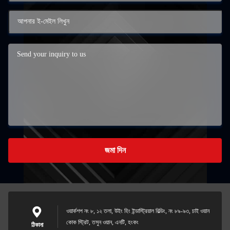
জমা দিন
ওয়ার্কশপ নং ৮, ১২ তলা, উইং হিং ইন্ডাস্ট্রিয়াল বিল্ডিং, নং ৮৯-৯৩, চাই ওয়ান
কোক স্ট্রিট, তসুন ওয়ান, এনটি, হংকং
ঠিকানা