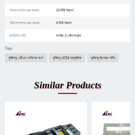
4গ্রহণযোগ্য গুচ্ছ আকার:
10 মিমি উচ্চতা
5বিতরণযোগ্য গুচ্ছ আকার:
6 মিমি উচ্চতা
6পরিবহন গতি:
সর্বোচ্চ 3 নোট/সেকেন্ড
Tags:
ফুজিস্তু এটিএম মেশিনের অংশ
ফুজিৎসু ATM আনুষাঙ্গিক
ফুজিৎসু রিপেয়ার পার্টস
Similar Products