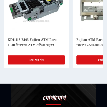
KD11116-B103 Fujitsu ATM Parts
Fujistu ATM Parts F
F510 ডিসপেনসর ATM মেশিনের যন্ত্রাংশ
সমাবেশ G-580-000-94
সেরা দাম পান
সেরা দা
যোগাযোগ