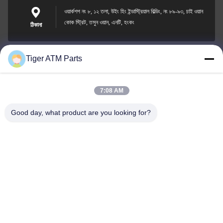
ওয়ার্কশপ নং ৮, ১২ তলা, উইং হিং ইন্ডাস্ট্রিয়াল বিল্ডিং, নং ৮৯-৯৩, চাই ওয়ান
কোক স্ট্রিট, তসুন ওয়ান, এনটি, হংকং
ঠিকানা
Tiger ATM Parts
sales@atmpart.com.cn
ই-মেইল
7:08 AM
Good day, what product are you looking for?
00-86-0756-5162218
ফোন
Tiger Spare Parts Co., Ltd