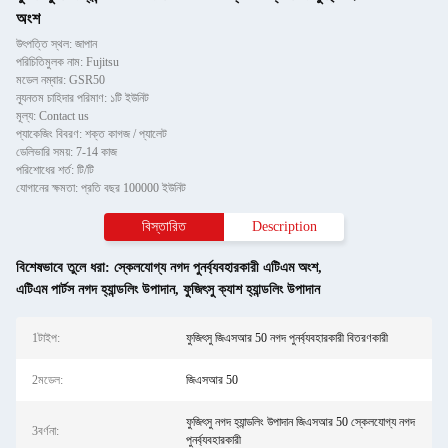
অংশ
উৎপত্তি স্থল: জাপান
পরিচিতিমুলক নাম: Fujitsu
মডেল নম্বার: GSR50
ন্যূনতম চাহিদার পরিমাণ: ১টি ইউনিট
মূল্য: Contact us
প্যাকেজিং বিবরণ: শক্ত কাগজ / প্যালেট
ডেলিভারি সময়: 7-14 কাজ
পরিশোধের শর্ত: টি/টি
যোগানের ক্ষমতা: প্রতি বছর 100000 ইউনিট
বিস্তারিত
Description
বিশেষভাবে তুলে ধরা:
স্কেলযোগ্য নগদ পুনর্ব্যবহারকারী এটিএম অংশ
,
এটিএম পার্টস নগদ হ্যান্ডলিং উপাদান
,
ফুজিৎসু ক্যাশ হ্যান্ডলিং উপাদান
1টাইপ:
ফুজিৎসু জিএসআর 50 নগদ পুনর্ব্যবহারকারী বিতরণকারী
2মডেল:
জিএসআর 50
ফুজিৎসু নগদ হ্যান্ডলিং উপাদান জিএসআর 50 স্কেলযোগ্য নগদ
3বর্ণনা:
পুনর্ব্যবহারকারী