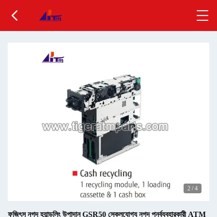
2
/
4
ফুজিৎসু নগদ হ্যান্ডলিং উপাদান GSR50 স্কেলযোগ্য নগদ পুনর্ব্যবহারকারী ATM