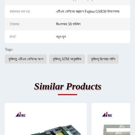
4ব্যবহার করা হয়:
এটিএম মেশিনের যন্ত্রাংশ Fujitsu GSR50 ডিসপেনসর
5প্রকার:
জিএসআর 50 মডিউল
6শর্ত:
নতুন মূল
Tags:
ফুজিস্তু এটিএম মেশিনের অংশ
ফুজিৎসু ATM আনুষাঙ্গিক
ফুজিৎসু রিপেয়ার পার্টস
Similar Products