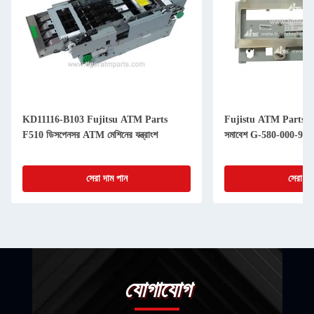
KD11116-B103 Fujitsu ATM Parts
Fujistu ATM Parts F
F510 ডিসপেনসর ATM মেশিনের যন্ত্রাংশ
সমাবেশ G-580-000-94
সেরা দাম পান
সেরা দা
যোগাযোগ