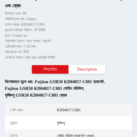
এবং ফ্রেম
উৎপত্তি স্থল: চীন
পরিচিতিমুলক নাম: Fujitsu
মডেল নম্বার: KD04017-C001
ন্যূনতম চাহিদার পরিমাণ: ১টি ইউনিট
মূল্য: Contact us
প্যাকেজিং বিবরণ: শক্ত কাগজ / প্যালেট
ডেলিভারি সময়: 7-14 কাজ
পরিশোধের শর্ত: টি/টি
যোগানের ক্ষমতা: প্রতি বছর 10000 ইউনিট
বিস্তারিত
Description
বিশেষভাবে তুলে ধরা:
Fujitsu GSR50 KD04017-C001 ক্যাসেট
,
Fujitsu GSR50 KD04017-C001 লোডিং মডিউল
,
ফুজিৎসু GSR50 KD04017-C001 ফ্রেম
1পার্ট নম্বর:
KD04017-C001
2ব্র্যান্ড:
ফুজিৎসু
3বর্ণনা:
লোডিং মডিউল (ক্যাসেট+ফ্রেম)