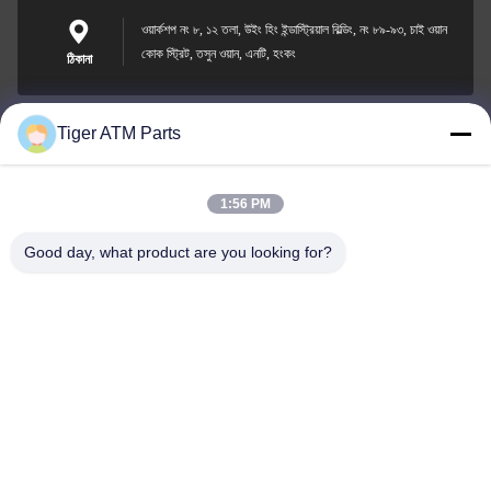
ওয়ার্কশপ নং ৮, ১২ তলা, উইং হিং ইন্ডাস্ট্রিয়াল বিল্ডিং, নং ৮৯-৯৩, চাই ওয়ান
কোক স্ট্রিট, তসুন ওয়ান, এনটি, হংকং
ঠিকানা
Tiger ATM Parts
sales@atmpart.com.cn
ই-মেইল
1:56 PM
Good day, what product are you looking for?
000-86-0756-5162218
ফোন
Tiger Spare Parts Co., Ltd