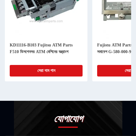
KD11116-B103 Fujitsu ATM Parts
Fujistu ATM Parts F
F510 ডিসপেনসর ATM মেশিনের যন্ত্রাংশ
সমাবেশ G-580-000-94
সেরা দাম পান
সেরা দা
যোগাযোগ