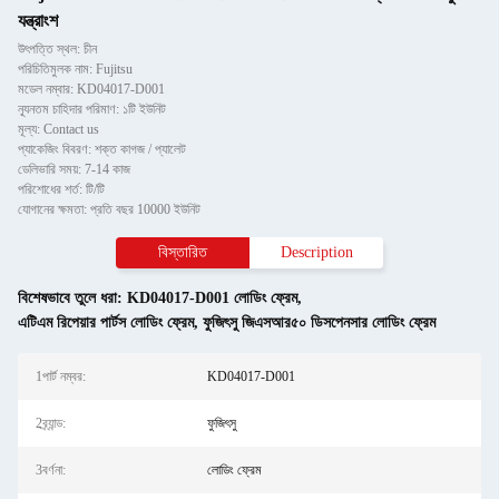
যন্ত্রাংশ
উৎপত্তি স্থল: চীন
পরিচিতিমুলক নাম: Fujitsu
মডেল নম্বার: KD04017-D001
ন্যূনতম চাহিদার পরিমাণ: ১টি ইউনিট
মূল্য: Contact us
প্যাকেজিং বিবরণ: শক্ত কাগজ / প্যালেট
ডেলিভারি সময়: 7-14 কাজ
পরিশোধের শর্ত: টি/টি
যোগানের ক্ষমতা: প্রতি বছর 10000 ইউনিট
বিস্তারিত
Description
বিশেষভাবে তুলে ধরা:
KD04017-D001 লোডিং ফ্রেম
,
এটিএম রিপেয়ার পার্টস লোডিং ফ্রেম
,
ফুজিৎসু জিএসআর৫০ ডিসপেনসার লোডিং ফ্রেম
1পার্ট নম্বর:
KD04017-D001
2ব্র্যান্ড:
ফুজিৎসু
3বর্ণনা:
লোডিং ফ্রেম