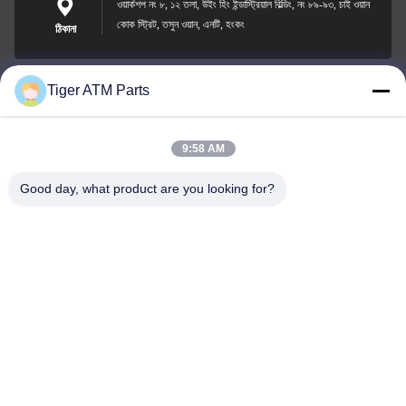
ওয়ার্কশপ নং ৮, ১২ তলা, উইং হিং ইন্ডাস্ট্রিয়াল বিল্ডিং, নং ৮৯-৯৩, চাই ওয়ান
কোক স্ট্রিট, তসুন ওয়ান, এনটি, হংকং
ঠিকানা
Tiger ATM Parts
sales@atmpart.com.cn
ই-মেইল
9:58 AM
Good day, what product are you looking for?
000-86-0756-5162218
ফোন
Tiger Spare Parts Co., Ltd