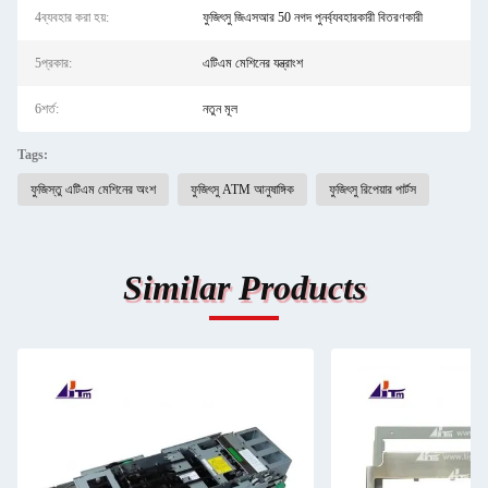
4ব্যবহার করা হয়:
ফুজিৎসু জিএসআর 50 নগদ পুনর্ব্যবহারকারী বিতরণকারী
5প্রকার:
এটিএম মেশিনের যন্ত্রাংশ
6শর্ত:
নতুন মূল
Tags:
ফুজিস্তু এটিএম মেশিনের অংশ
ফুজিৎসু ATM আনুষাঙ্গিক
ফুজিৎসু রিপেয়ার পার্টস
Similar Products