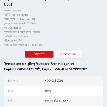
C001
উৎপত্তি স্থল: চীন
পরিচিতিমুলক নাম: Fujitsu
মডেল নম্বার: KD04015-C001
ন্যূনতম চাহিদার পরিমাণ: ১টি ইউনিট
মূল্য: Contact us
প্যাকেজিং বিবরণ: শক্ত কাগজ / প্যালেট
ডেলিভারি সময়: 7-14 কাজ
পরিশোধের শর্ত: টি/টি
যোগানের ক্ষমতা: প্রতি বছর 10000 ইউনিট
বিস্তারিত
Description
বিশেষভাবে তুলে ধরা:
ফুজিৎসু জিএসআর৫০ ডিসপেনসার ক্যাশ বক্স
,
Fujitsu GSR50 ATM পার্টস
,
Fujitsu GSR50 ATM মেশিনের অংশ
1পার্ট নম্বর:
KD04015-C001
2ব্র্যান্ড:
ফুজিৎসু
3বর্ণনা:
ক্যাশ বক্স মডিউল (ফ্রেম+বক্স)