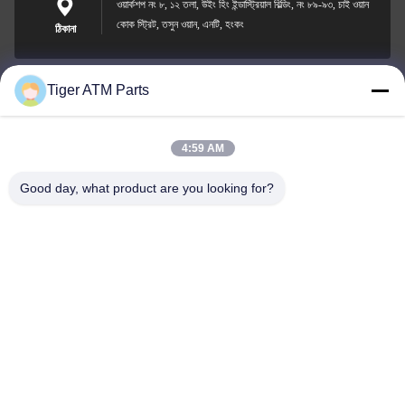
ওয়ার্কশপ নং ৮, ১২ তলা, উইং হিং ইন্ডাস্ট্রিয়াল বিল্ডিং, নং ৮৯-৯৩, চাই ওয়ান
কোক স্ট্রিট, তসুন ওয়ান, এনটি, হংকং
ঠিকানা
Tiger ATM Parts
sales@atmpart.com.cn
ই-মেইল
4:59 AM
Good day, what product are you looking for?
000-86-0756-5162218
ফোন
Tiger Spare Parts Co., Ltd