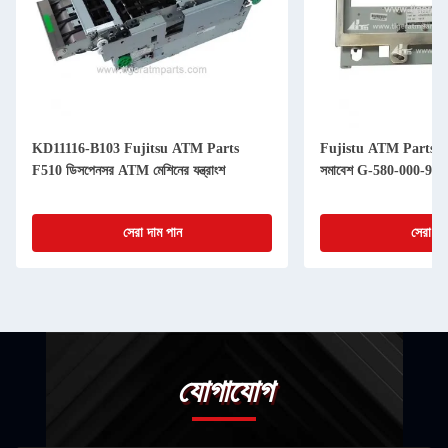
KD11116-B103 Fujitsu ATM Parts
Fujistu ATM Parts F
F510 ডিসপেনসর ATM মেশিনের যন্ত্রাংশ
সমাবেশ G-580-000-94
সেরা দাম পান
সেরা দা
যোগাযোগ