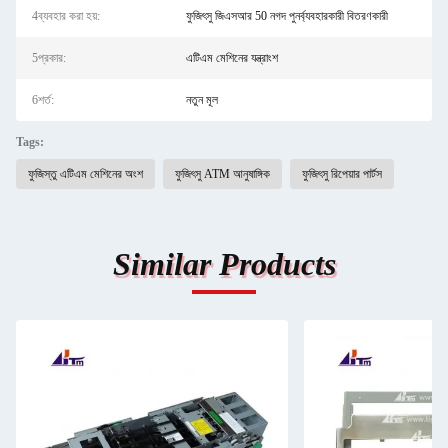
4ব্যবহার করা হয়:
ফুজিৎসু জিএসআর 50 নগদ পুনর্ব্যবহারকারী বিতরণকারী
5প্রকার:
এটিএম মেশিনের যন্ত্রাংশ
6শর্ত:
নতুন মূল
Tags:
ফুজিস্তু এটিএম মেশিনের অংশ
ফুজিৎসু ATM আনুষাঙ্গিক
ফুজিৎসু রিপেয়ার পার্টস
Similar Products