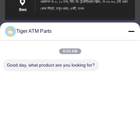
ওয়ার্কশপ নং ৮, ১২ তলা, উইং হিং ইন্ডাস্ট্রিয়াল বিল্ডিং, নং ৮৯-৯৩, চাই ওয়ান
কোক স্ট্রিট, তসুন ওয়ান, এনটি, হংকং
ঠিকানা
Tiger ATM Parts
sales@atmpart.com.cn
ই-মেইল
9:54 AM
Good day, what product are you looking for?
000-86-0756-5162218
ফোন
Tiger Spare Parts Co., Ltd