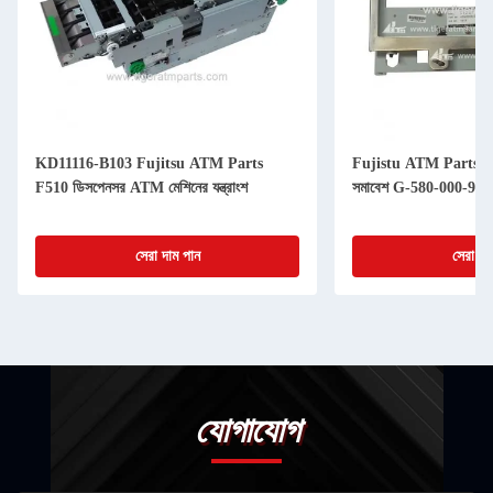
KD11116-B103 Fujitsu ATM Parts
Fujistu ATM Parts F
F510 ডিসপেনসর ATM মেশিনের যন্ত্রাংশ
সমাবেশ G-580-000-94
সেরা দাম পান
সেরা দা
যোগাযোগ