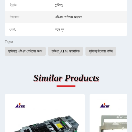
4ব্র্যান্ড:
ফুজিৎসু
5প্রকার:
এটিএম মেশিনের যন্ত্রাংশ
6শর্ত:
নতুন মূল
Tags:
ফুজিস্তু এটিএম মেশিনের অংশ
ফুজিৎসু ATM আনুষাঙ্গিক
ফুজিৎসু রিপেয়ার পার্টস
Similar Products