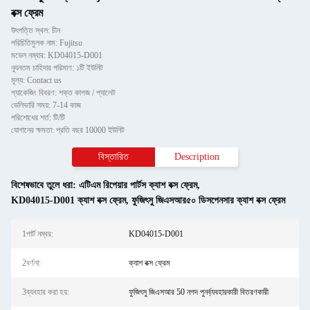
বক্স ফ্রেম
উৎপত্তি স্থল: চীন
পরিচিতিমুলক নাম: Fujitsu
মডেল নম্বার: KD04015-D001
ন্যূনতম চাহিদার পরিমাণ: ১টি ইউনিট
মূল্য: Contact us
প্যাকেজিং বিবরণ: শক্ত কাগজ / প্যালেট
ডেলিভারি সময়: 7-14 কাজ
পরিশোধের শর্ত: টি/টি
যোগানের ক্ষমতা: প্রতি বছর 10000 ইউনিট
বিস্তারিত
Description
বিশেষভাবে তুলে ধরা:
এটিএম রিপেয়ার পার্টস ক্যাশ বক্স ফ্রেম
,
KD04015-D001 ক্যাশ বক্স ফ্রেম
,
ফুজিৎসু জিএসআর৫০ ডিসপেনসার ক্যাশ বক্স ফ্রেম
1পার্ট নম্বর:
KD04015-D001
2বর্ণনা:
ক্যাশ বক্স ফ্রেম
3ব্যবহার করা হয়:
ফুজিৎসু জিএসআর 50 নগদ পুনর্ব্যবহারকারী বিতরণকারী