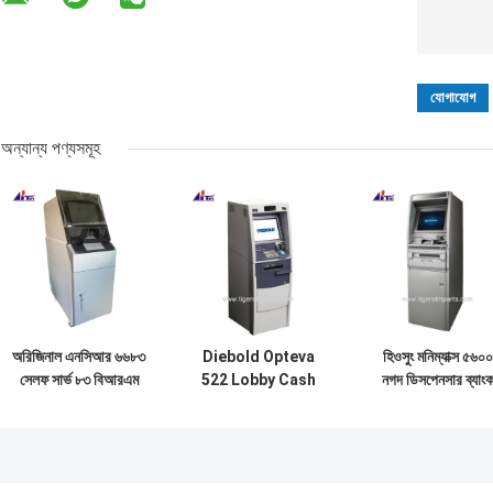
অন্যান্য পণ্যসমূহ
অরিজিনাল এনসিআর ৬৬৮৩
Diebold Opteva
হিওসুং মনিম্যাক্স ৫৬০০
সেলফ সার্ভ ৮৩ বিআরএম
522 Lobby Cash
নগদ ডিসপেনসার ব্যাং
রিসাইক্লার সম্পূর্ণ ব্যাংক
Dispenser ব্যাংক
এটিএম নগদ ডিসপেনস
এটিএম মেশিন
এটিএম অটোমেটিক টাকার
মেশিন