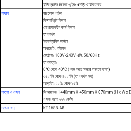
ইন্টিগ্রেটেড মিডিয়া এন্ট্রি/এক্সট্রিপ্ট ইন্ডিকেটর
বাছাই
বারকোড পাঠক
ফিঙ্গারপ্রিন্ট রিডার
যোগাযোগহীন কার্ড রিডার
তাপ বর্ধক
ইলেকট্রনিক জার্নাল
অপারেটিং পরিবেশ
ভোল্টেজঃ 100V-240V এসি, 50/60Hz
তাপমাত্রাঃ
0°C থেকে 40°C (গরম করার ক্ষমতা বাড়ানো ছাড়া)
৩৫০°সি থেকে ৪০০°সি (তাপ বর্ধক সহ)
আর্দ্রতাঃ ২০% থেকে ৯৫%
মাত্রা ও ওজন
ডি
আয়তনঃ 1440mm X 450mm X 870mm (H x W x D
ওজনঃ প্রায় ২৬৯ কেজি
মডেল নং।
KT1688-A8