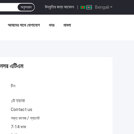
উদ্ধৃতির জন্য আবেদন
|
Bengali
অনুসন্ধান
আমাদের সাথে যোগাযোগ
খবর
মামলা
েনসর এটিএম
চীন
১টি ইউনিট
Contact us
শক্ত কাগজ / প্যালেট
7-14 কাজ