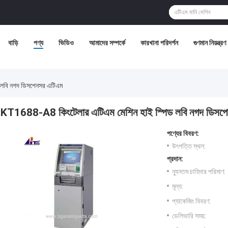
বাড়ি
পণ্য
ভিডিও
আমাদের সম্পর্কে
কারখানা পরিদর্শন
গুণমান নিয়ন্ত্রণ
 লবি নগদ ডিসপেনসর এটিএম
KT1688-A8 কিংটেলার এটিএম মেশিন হাই স্পিড লবি নগদ ডিসপ
পণ্যের বিবরণ:
উৎপত্তি স্থল:
প্রদান:
ন্যূনতম চাহিদার পরিমাণ:
মূল্য:
প্যাকেজিং বিবরণ:
ডেলিভারি সময়: