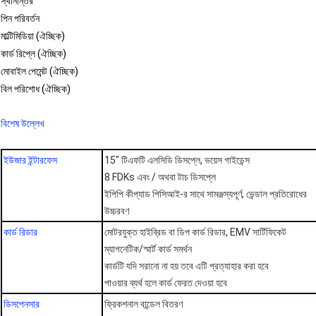
স্থানান্তর
পিন পরিবর্তন
মাল্টিমিডিয়া (ঐচ্ছিক)
কার্ড রিপ্লে (ঐচ্ছিক)
মোবাইল পেমেন্ট (ঐচ্ছিক)
বিল পরিশোধ (ঐচ্ছিক)
বিশেষ উল্লেখ
ইউজার ইন্টারফেস
15" টিএফটি এলসিডি ডিসপ্লে, ভয়েস গাইডেন্স
8 FDKs এবং / অথবা টাচ ডিসপ্লে
ইপিপি কীপ্যাড পিসিআই-র সাথে সামঞ্জস্যপূর্ণ, ভেন্ডাল প্রতিরোধের
উচ্চরবণ
কার্ড রিডার
মোটরযুক্ত হাইব্রিড বা ডিপ কার্ড রিডার, EMV সার্টিফিকেট
ম্যাগনেটিক/স্মার্ট কার্ড সমর্থন
কার্ডটি যদি সরানো না হয় তবে এটি প্রত্যাহার করা হবে
পাওয়ার ব্যর্থ হলে কার্ড ফেরত দেওয়া হবে
ডিসপেনসার
ফ্রিকশনাল বান্ডেল বিতরণ