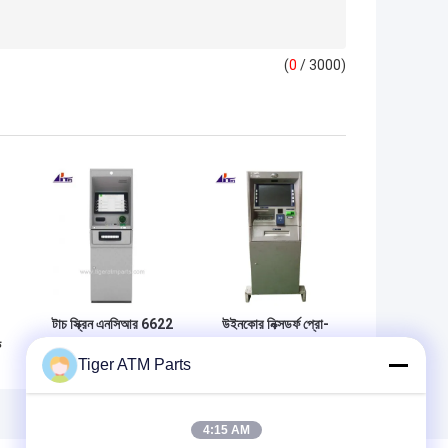
(
0
/ 3000)
টাচ স্ক্রিন এনসিআর 6622
উইনকোর নিক্সডর্ফ প্রো-
ক
সেলফ সার্ভ 22 ক্যাশ
ক্যাশ ২৮০ পিসি২৮০ ব্যাংক
Tiger ATM Parts
র
ডিসপেনসার এটিএম ব্যাংক
নগদ উত্তোলন এটিএম
মেশিন
মেশিন
4:15 AM