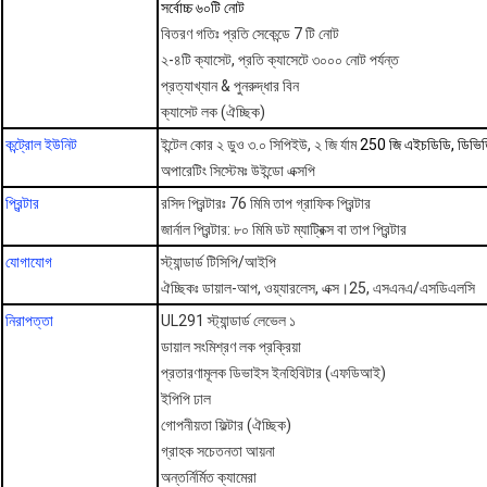
সর্বোচ্চ ৬০টি নোট
বিতরণ গতিঃ প্রতি সেকেন্ডে 7 টি নোট
২-৪টি ক্যাসেট, প্রতি ক্যাসেটে ৩০০০ নোট পর্যন্ত
প্রত্যাখ্যান & পুনরুদ্ধার বিন
ক্যাসেট লক (ঐচ্ছিক)
কন্ট্রোল ইউনিট
ইন্টেল কোর ২ ডুও ৩.০ সিপিইউ, ২ জি র্যাম
250 জি এইচডিডি, ডিভিড
অপারেটিং সিস্টেমঃ উইন্ডো এক্সপি
প্রিন্টার
রসিদ প্রিন্টারঃ 76 মিমি তাপ গ্রাফিক প্রিন্টার
জার্নাল প্রিন্টার: ৮০ মিমি ডট ম্যাট্রিক্স বা তাপ প্রিন্টার
যোগাযোগ
স্ট্যান্ডার্ড টিসিপি/আইপি
ঐচ্ছিকঃ ডায়াল-আপ, ওয়্যারলেস, এক্স।25, এসএনএ/এসডিএলসি
নিরাপত্তা
UL291 স্ট্যান্ডার্ড লেভেল ১
ডায়াল সংমিশ্রণ লক প্রক্রিয়া
প্রতারণামূলক ডিভাইস ইনহিবিটার (এফডিআই)
ইপিপি ঢাল
গোপনীয়তা ফিল্টার (ঐচ্ছিক)
গ্রাহক সচেতনতা আয়না
অন্তর্নির্মিত ক্যামেরা